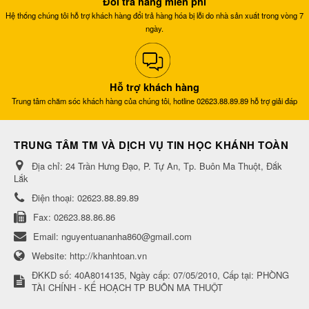
Đổi trả hàng miễn phí
Hệ thống chúng tôi hỗ trợ khách hàng đổi trả hàng hóa bị lỗi do nhà sản xuất trong vòng 7
ngày.
Hỗ trợ khách hàng
Trung tâm chăm sóc khách hàng của chúng tôi, hotline 02623.88.89.89 hỗ trợ giải đáp
TRUNG TÂM TM VÀ DỊCH VỤ TIN HỌC KHÁNH TOÀN
Địa chỉ:
24 Trần Hưng Đạo, P. Tự An, Tp. Buôn Ma Thuột, Đắk
Lắk
Điện thoại:
02623.88.89.89
Fax:
02623.88.86.86
Email:
nguyentuananha860@gmail.com
Website:
http://khanhtoan.vn
ĐKKD số: 40A8014135, Ngày cấp: 07/05/2010, Cấp tại: PHÒNG
TÀI CHÍNH - KẾ HOẠCH TP BUÔN MA THUỘT