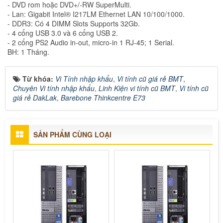
- DVD rom hoặc DVD+/-RW SuperMulti.
- Lan: Gigabit Intel® I217LM Ethernet LAN 10/100/1000.
- DDR3: Có 4 DIMM Slots Supports 32Gb.
- 4 cổng USB 3.0 và 6 cổng USB 2.
- 2 cổng PS2 Audio in-out, micro-in 1 RJ-45; 1 Serial.
BH: 1 Tháng.
Từ khóa:
Vi Tính nhập khẩu
,
Vi tính cũ giá rẻ BMT
,
Chuyên Vi tính nhập khẩu
,
Linh Kiện vi tính cũ BMT
,
Vi tính cũ
giá rẻ DakLak
,
Barebone Thinkcentre E73
SẢN PHẨM CÙNG LOẠI