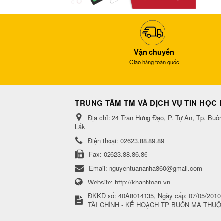
Vận chuyển
Giao hàng toàn quốc
TRUNG TÂM TM VÀ DỊCH VỤ TIN HỌC
Địa chỉ:
24 Trần Hưng Đạo, P. Tự An, Tp. Buô
Lắk
Điện thoại:
02623.88.89.89
Fax:
02623.88.86.86
Email:
nguyentuananha860@gmail.com
Website:
http://khanhtoan.vn
ĐKKD số: 40A8014135, Ngày cấp: 07/05/2010
TÀI CHÍNH - KẾ HOẠCH TP BUÔN MA THUỘ