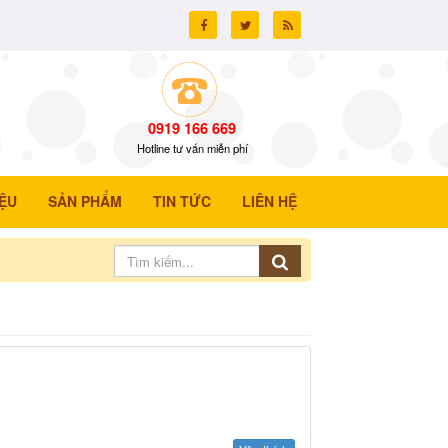
0919 166 669
Hotline tư vấn miễn phí
IỆU
SẢN PHẨM
TIN TỨC
LIÊN HỆ