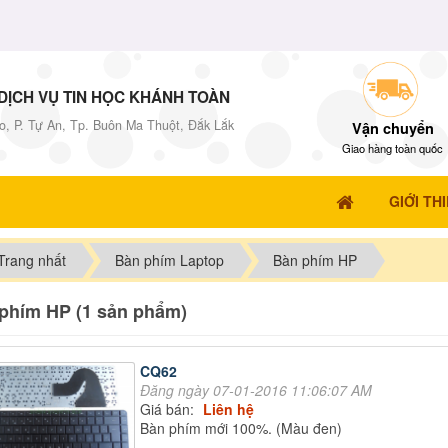
DỊCH VỤ TIN HỌC KHÁNH TOÀN
o, P. Tự An, Tp. Buôn Ma Thuột, Đắk Lắk
Vận chuyển
Giao hàng toàn quốc
GIỚI TH
Trang nhất
Bàn phím Laptop
Bàn phím HP
phím HP (1 sản phẩm)
CQ62
Đăng ngày 07-01-2016 11:06:07 AM
Giá bán:
Liên hệ
Bàn phím mới 100%. (Màu đen)